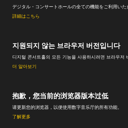
デジタル・コンサートホールの全ての機能をご利用いた
詳細はこちら
지원되지 않는 브라우저 버전입니다
디지털 콘서트홀의 모든 기능을 사용하시려면 브라우저 
더 알아보기
抱歉，您当前的浏览器版本过低
请更新您的浏览器，以便使用数字音乐厅的所有功能。
了解更多