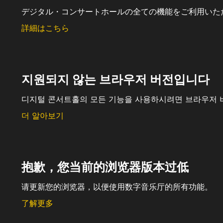
デジタル・コンサートホールの全ての機能をご利用いた
詳細はこちら
지원되지 않는 브라우저 버전입니다
디지털 콘서트홀의 모든 기능을 사용하시려면 브라우저 
더 알아보기
抱歉，您当前的浏览器版本过低
请更新您的浏览器，以便使用数字音乐厅的所有功能。
了解更多