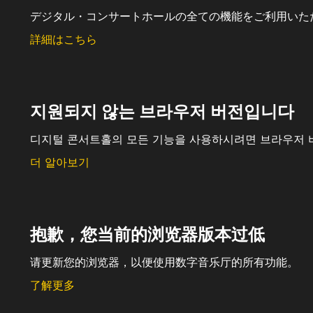
デジタル・コンサートホールの全ての機能をご利用いた
詳細はこちら
지원되지 않는 브라우저 버전입니다
디지털 콘서트홀의 모든 기능을 사용하시려면 브라우저 
더 알아보기
抱歉，您当前的浏览器版本过低
请更新您的浏览器，以便使用数字音乐厅的所有功能。
了解更多