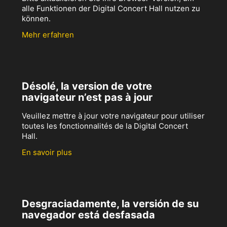
alle Funktionen der Digital Concert Hall nutzen zu
können.
Mehr erfahren
Désolé, la version de votre
navigateur n’est pas à jour
Veuillez mettre à jour votre navigateur pour utiliser
toutes les fonctionnalités de la Digital Concert
Hall.
En savoir plus
Desgraciadamente, la versión de su
navegador está desfasada