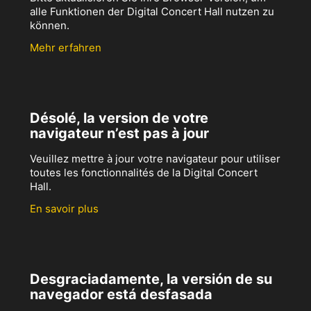
alle Funktionen der Digital Concert Hall nutzen zu
können.
Mehr erfahren
Désolé, la version de votre
navigateur n’est pas à jour
Veuillez mettre à jour votre navigateur pour utiliser
toutes les fonctionnalités de la Digital Concert
Hall.
En savoir plus
Desgraciadamente, la versión de su
navegador está desfasada