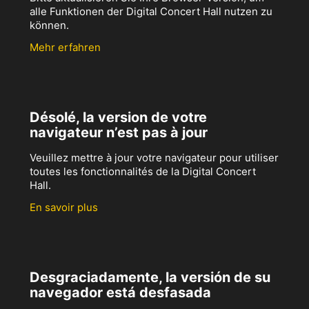
alle Funktionen der Digital Concert Hall nutzen zu
können.
Mehr erfahren
Désolé, la version de votre
navigateur n’est pas à jour
Veuillez mettre à jour votre navigateur pour utiliser
toutes les fonctionnalités de la Digital Concert
Hall.
En savoir plus
Desgraciadamente, la versión de su
navegador está desfasada