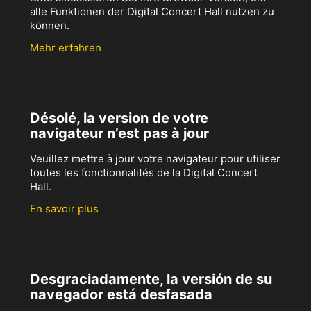
alle Funktionen der Digital Concert Hall nutzen zu
können.
Mehr erfahren
Désolé, la version de votre
navigateur n’est pas à jour
Veuillez mettre à jour votre navigateur pour utiliser
toutes les fonctionnalités de la Digital Concert
Hall.
En savoir plus
Desgraciadamente, la versión de su
navegador está desfasada