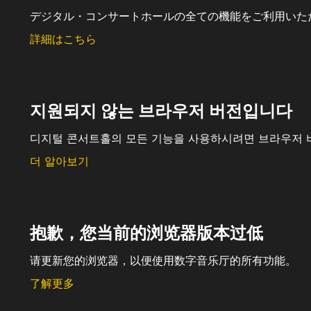
デジタル・コンサートホールの全ての機能をご利用いた
詳細はこちら
지원되지 않는 브라우저 버전입니다
디지털 콘서트홀의 모든 기능을 사용하시려면 브라우저 
더 알아보기
抱歉，您当前的浏览器版本过低
请更新您的浏览器，以便使用数字音乐厅的所有功能。
了解更多