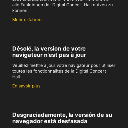
alle Funktionen der Digital Concert Hall nutzen zu
können.
Mehr erfahren
Désolé, la version de votre
navigateur n’est pas à jour
Veuillez mettre à jour votre navigateur pour utiliser
toutes les fonctionnalités de la Digital Concert
Hall.
En savoir plus
Desgraciadamente, la versión de su
navegador está desfasada