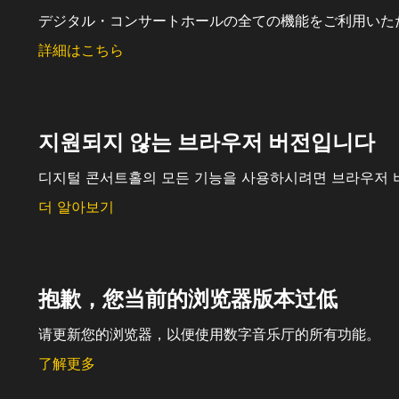
デジタル・コンサートホールの全ての機能をご利用いた
詳細はこちら
지원되지 않는 브라우저 버전입니다
디지털 콘서트홀의 모든 기능을 사용하시려면 브라우저 
더 알아보기
抱歉，您当前的浏览器版本过低
请更新您的浏览器，以便使用数字音乐厅的所有功能。
了解更多