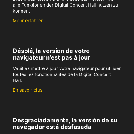
alle Funktionen der Digital Concert Hall nutzen zu
können.
Mehr erfahren
Désolé, la version de votre
navigateur n’est pas à jour
Veuillez mettre à jour votre navigateur pour utiliser
toutes les fonctionnalités de la Digital Concert
Hall.
En savoir plus
Desgraciadamente, la versión de su
navegador está desfasada