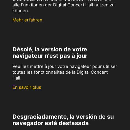
alle Funktionen der Digital Concert Hall nutzen zu
können.
Mehr erfahren
Désolé, la version de votre
navigateur n’est pas à jour
Veuillez mettre à jour votre navigateur pour utiliser
toutes les fonctionnalités de la Digital Concert
Hall.
En savoir plus
Desgraciadamente, la versión de su
navegador está desfasada