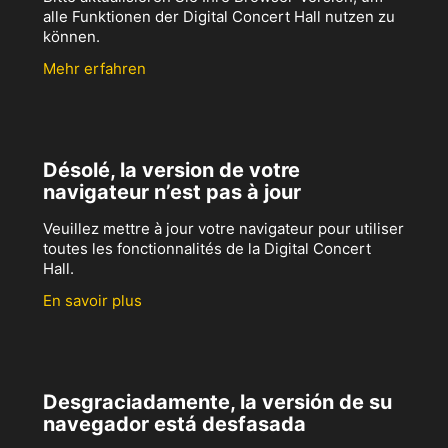
alle Funktionen der Digital Concert Hall nutzen zu
können.
Mehr erfahren
Désolé, la version de votre
navigateur n’est pas à jour
Veuillez mettre à jour votre navigateur pour utiliser
toutes les fonctionnalités de la Digital Concert
Hall.
En savoir plus
Desgraciadamente, la versión de su
navegador está desfasada