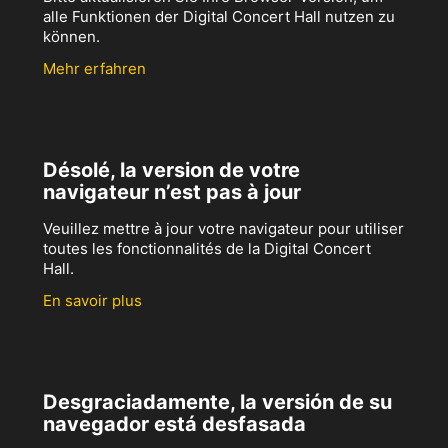
alle Funktionen der Digital Concert Hall nutzen zu
können.
Mehr erfahren
Désolé, la version de votre
navigateur n’est pas à jour
Veuillez mettre à jour votre navigateur pour utiliser
toutes les fonctionnalités de la Digital Concert
Hall.
En savoir plus
Desgraciadamente, la versión de su
navegador está desfasada