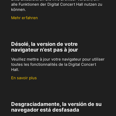
alle Funktionen der Digital Concert Hall nutzen zu
können.
Mehr erfahren
Désolé, la version de votre
navigateur n’est pas à jour
Veuillez mettre à jour votre navigateur pour utiliser
toutes les fonctionnalités de la Digital Concert
Hall.
En savoir plus
Desgraciadamente, la versión de su
navegador está desfasada