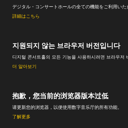
デジタル・コンサートホールの全ての機能をご利用いた
詳細はこちら
지원되지 않는 브라우저 버전입니다
디지털 콘서트홀의 모든 기능을 사용하시려면 브라우저 
더 알아보기
抱歉，您当前的浏览器版本过低
请更新您的浏览器，以便使用数字音乐厅的所有功能。
了解更多