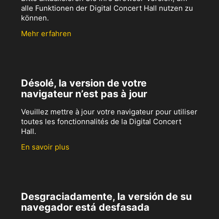
alle Funktionen der Digital Concert Hall nutzen zu
können.
Mehr erfahren
Désolé, la version de votre
navigateur n’est pas à jour
Veuillez mettre à jour votre navigateur pour utiliser
toutes les fonctionnalités de la Digital Concert
Hall.
En savoir plus
Desgraciadamente, la versión de su
navegador está desfasada