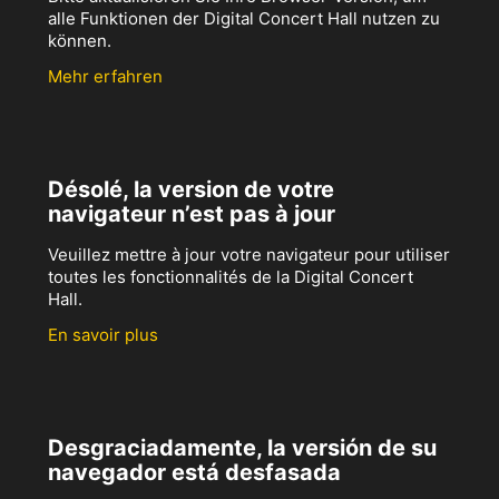
alle Funktionen der Digital Concert Hall nutzen zu
können.
Mehr erfahren
Désolé, la version de votre
navigateur n’est pas à jour
Veuillez mettre à jour votre navigateur pour utiliser
toutes les fonctionnalités de la Digital Concert
Hall.
En savoir plus
Desgraciadamente, la versión de su
navegador está desfasada