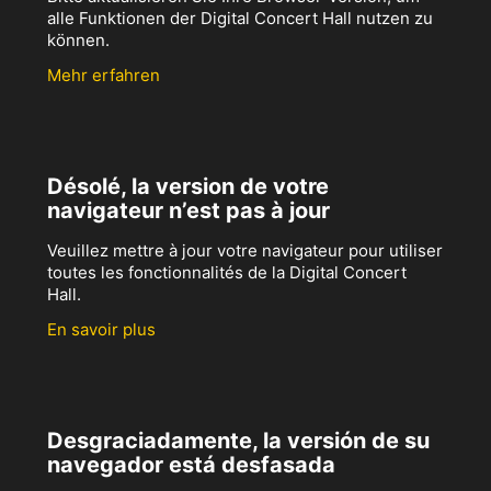
alle Funktionen der Digital Concert Hall nutzen zu
können.
Mehr erfahren
Désolé, la version de votre
navigateur n’est pas à jour
Veuillez mettre à jour votre navigateur pour utiliser
toutes les fonctionnalités de la Digital Concert
Hall.
En savoir plus
Desgraciadamente, la versión de su
navegador está desfasada