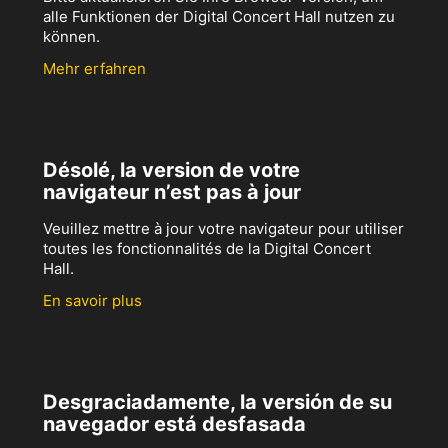
alle Funktionen der Digital Concert Hall nutzen zu
können.
Mehr erfahren
Désolé, la version de votre
navigateur n’est pas à jour
Veuillez mettre à jour votre navigateur pour utiliser
toutes les fonctionnalités de la Digital Concert
Hall.
En savoir plus
Desgraciadamente, la versión de su
navegador está desfasada