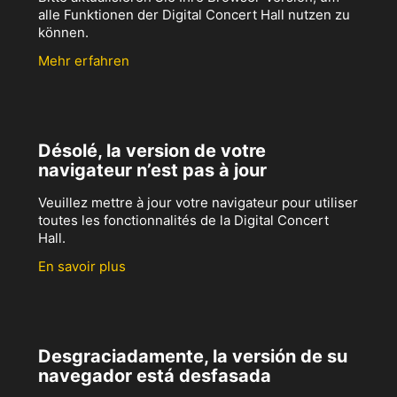
alle Funktionen der Digital Concert Hall nutzen zu
können.
Mehr erfahren
Désolé, la version de votre
navigateur n’est pas à jour
Veuillez mettre à jour votre navigateur pour utiliser
toutes les fonctionnalités de la Digital Concert
Hall.
En savoir plus
Desgraciadamente, la versión de su
navegador está desfasada