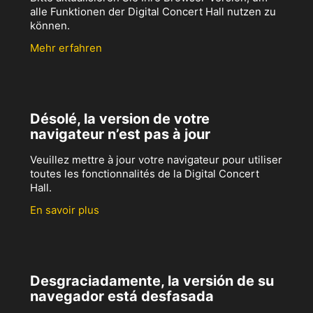
alle Funktionen der Digital Concert Hall nutzen zu
können.
Mehr erfahren
Désolé, la version de votre
navigateur n’est pas à jour
Veuillez mettre à jour votre navigateur pour utiliser
toutes les fonctionnalités de la Digital Concert
Hall.
En savoir plus
Desgraciadamente, la versión de su
navegador está desfasada