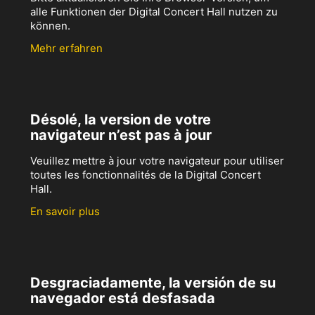
alle Funktionen der Digital Concert Hall nutzen zu
können.
Mehr erfahren
Désolé, la version de votre
navigateur n’est pas à jour
Veuillez mettre à jour votre navigateur pour utiliser
toutes les fonctionnalités de la Digital Concert
Hall.
En savoir plus
Desgraciadamente, la versión de su
navegador está desfasada