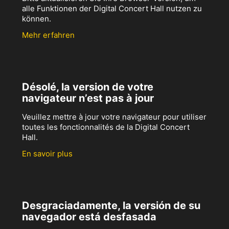
alle Funktionen der Digital Concert Hall nutzen zu
können.
Mehr erfahren
Désolé, la version de votre
navigateur n’est pas à jour
Veuillez mettre à jour votre navigateur pour utiliser
toutes les fonctionnalités de la Digital Concert
Hall.
En savoir plus
Desgraciadamente, la versión de su
navegador está desfasada