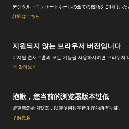
デジタル・コンサートホールの全ての機能をご利用いた
詳細はこちら
지원되지 않는 브라우저 버전입니다
디지털 콘서트홀의 모든 기능을 사용하시려면 브라우저 
더 알아보기
抱歉，您当前的浏览器版本过低
请更新您的浏览器，以便使用数字音乐厅的所有功能。
了解更多