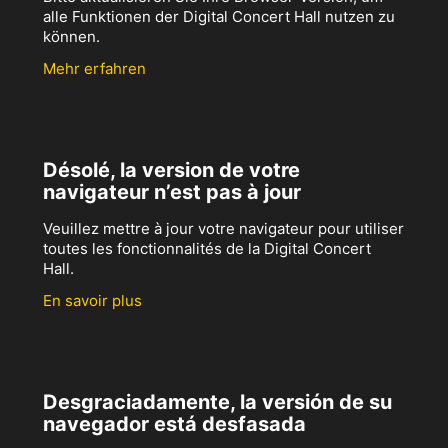
alle Funktionen der Digital Concert Hall nutzen zu
können.
Mehr erfahren
Désolé, la version de votre
navigateur n’est pas à jour
Veuillez mettre à jour votre navigateur pour utiliser
toutes les fonctionnalités de la Digital Concert
Hall.
En savoir plus
Desgraciadamente, la versión de su
navegador está desfasada