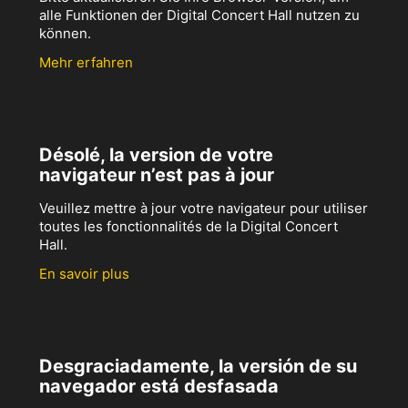
alle Funktionen der Digital Concert Hall nutzen zu
können.
Mehr erfahren
Désolé, la version de votre
navigateur n’est pas à jour
Veuillez mettre à jour votre navigateur pour utiliser
toutes les fonctionnalités de la Digital Concert
Hall.
En savoir plus
Desgraciadamente, la versión de su
navegador está desfasada