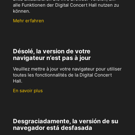
alle Funktionen der Digital Concert Hall nutzen zu
können.
Mehr erfahren
Désolé, la version de votre
navigateur n’est pas à jour
Veuillez mettre à jour votre navigateur pour utiliser
toutes les fonctionnalités de la Digital Concert
Hall.
En savoir plus
Desgraciadamente, la versión de su
navegador está desfasada