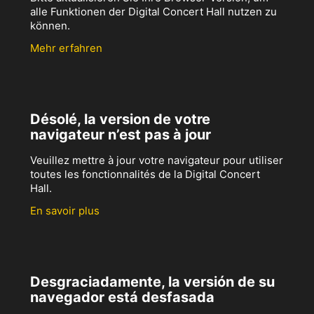
alle Funktionen der Digital Concert Hall nutzen zu
können.
Mehr erfahren
Désolé, la version de votre
navigateur n’est pas à jour
Veuillez mettre à jour votre navigateur pour utiliser
toutes les fonctionnalités de la Digital Concert
Hall.
En savoir plus
Desgraciadamente, la versión de su
navegador está desfasada