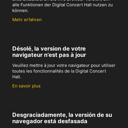
alle Funktionen der Digital Concert Hall nutzen zu
können.
Mehr erfahren
Désolé, la version de votre
navigateur n’est pas à jour
Veuillez mettre à jour votre navigateur pour utiliser
toutes les fonctionnalités de la Digital Concert
Hall.
En savoir plus
Desgraciadamente, la versión de su
navegador está desfasada