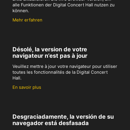
alle Funktionen der Digital Concert Hall nutzen zu
können.
Mehr erfahren
Désolé, la version de votre
navigateur n’est pas à jour
Veuillez mettre à jour votre navigateur pour utiliser
toutes les fonctionnalités de la Digital Concert
Hall.
En savoir plus
Desgraciadamente, la versión de su
navegador está desfasada