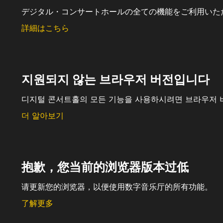
デジタル・コンサートホールの全ての機能をご利用いた
詳細はこちら
지원되지 않는 브라우저 버전입니다
디지털 콘서트홀의 모든 기능을 사용하시려면 브라우저 
더 알아보기
抱歉，您当前的浏览器版本过低
请更新您的浏览器，以便使用数字音乐厅的所有功能。
了解更多