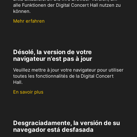
alle Funktionen der Digital Concert Hall nutzen zu
können.
Mehr erfahren
Désolé, la version de votre
navigateur n’est pas à jour
Veuillez mettre à jour votre navigateur pour utiliser
toutes les fonctionnalités de la Digital Concert
Hall.
En savoir plus
Desgraciadamente, la versión de su
navegador está desfasada