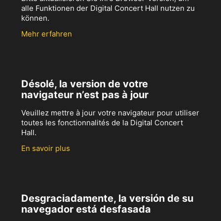
alle Funktionen der Digital Concert Hall nutzen zu
können.
Mehr erfahren
Désolé, la version de votre
navigateur n’est pas à jour
Veuillez mettre à jour votre navigateur pour utiliser
toutes les fonctionnalités de la Digital Concert
Hall.
En savoir plus
Desgraciadamente, la versión de su
navegador está desfasada