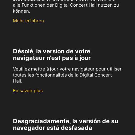
alle Funktionen der Digital Concert Hall nutzen zu
können.
Mehr erfahren
Désolé, la version de votre
navigateur n’est pas à jour
Veuillez mettre à jour votre navigateur pour utiliser
toutes les fonctionnalités de la Digital Concert
Hall.
En savoir plus
Desgraciadamente, la versión de su
navegador está desfasada