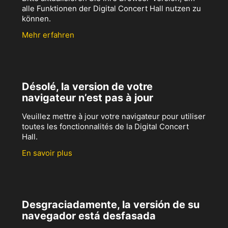
alle Funktionen der Digital Concert Hall nutzen zu
können.
Mehr erfahren
Désolé, la version de votre
navigateur n’est pas à jour
Veuillez mettre à jour votre navigateur pour utiliser
toutes les fonctionnalités de la Digital Concert
Hall.
En savoir plus
Desgraciadamente, la versión de su
navegador está desfasada