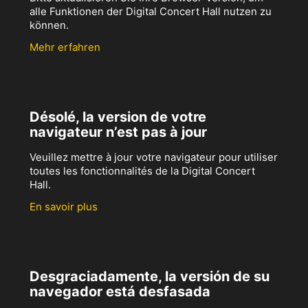
alle Funktionen der Digital Concert Hall nutzen zu
können.
Mehr erfahren
Désolé, la version de votre
navigateur n’est pas à jour
Veuillez mettre à jour votre navigateur pour utiliser
toutes les fonctionnalités de la Digital Concert
Hall.
En savoir plus
Desgraciadamente, la versión de su
navegador está desfasada