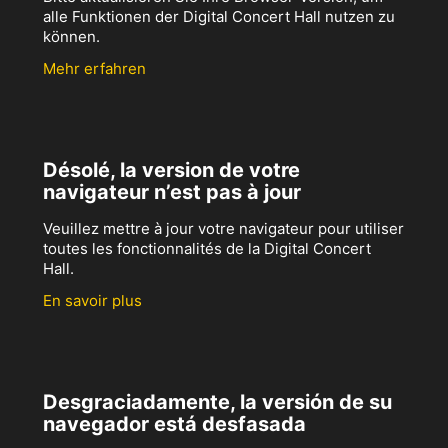
alle Funktionen der Digital Concert Hall nutzen zu
können.
Mehr erfahren
Désolé, la version de votre
navigateur n’est pas à jour
Veuillez mettre à jour votre navigateur pour utiliser
toutes les fonctionnalités de la Digital Concert
Hall.
En savoir plus
Desgraciadamente, la versión de su
navegador está desfasada