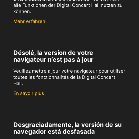
alle Funktionen der Digital Concert Hall nutzen zu
können.
Mehr erfahren
Désolé, la version de votre
navigateur n’est pas à jour
Veuillez mettre à jour votre navigateur pour utiliser
toutes les fonctionnalités de la Digital Concert
Hall.
En savoir plus
Desgraciadamente, la versión de su
navegador está desfasada