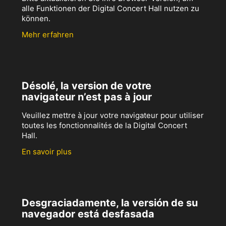
alle Funktionen der Digital Concert Hall nutzen zu
können.
Mehr erfahren
Désolé, la version de votre
navigateur n’est pas à jour
Veuillez mettre à jour votre navigateur pour utiliser
toutes les fonctionnalités de la Digital Concert
Hall.
En savoir plus
Desgraciadamente, la versión de su
navegador está desfasada