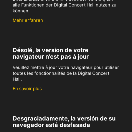
alle Funktionen der Digital Concert Hall nutzen zu
können.
Mehr erfahren
Désolé, la version de votre
navigateur n’est pas à jour
Veuillez mettre à jour votre navigateur pour utiliser
toutes les fonctionnalités de la Digital Concert
Hall.
En savoir plus
Desgraciadamente, la versión de su
navegador está desfasada