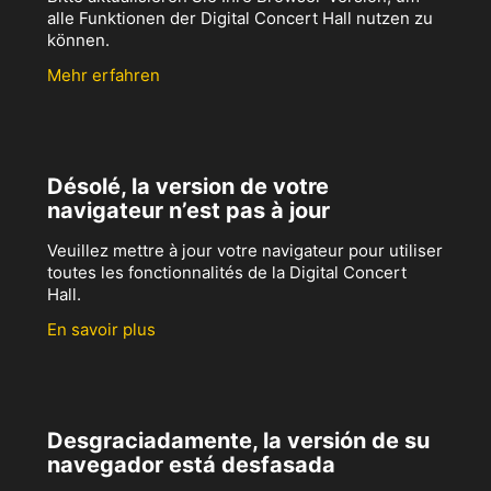
alle Funktionen der Digital Concert Hall nutzen zu
können.
Mehr erfahren
Désolé, la version de votre
navigateur n’est pas à jour
Veuillez mettre à jour votre navigateur pour utiliser
toutes les fonctionnalités de la Digital Concert
Hall.
En savoir plus
Desgraciadamente, la versión de su
navegador está desfasada