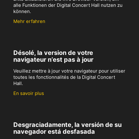
alle Funktionen der Digital Concert Hall nutzen zu
können.
Mehr erfahren
Désolé, la version de votre
navigateur n’est pas à jour
Veuillez mettre à jour votre navigateur pour utiliser
toutes les fonctionnalités de la Digital Concert
Hall.
En savoir plus
Desgraciadamente, la versión de su
navegador está desfasada