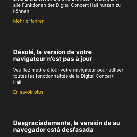
alle Funktionen der Digital Concert Hall nutzen zu
können.
Mehr erfahren
Désolé, la version de votre
navigateur n’est pas à jour
Veuillez mettre à jour votre navigateur pour utiliser
toutes les fonctionnalités de la Digital Concert
Hall.
En savoir plus
Desgraciadamente, la versión de su
navegador está desfasada