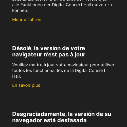
alle Funktionen der Digital Concert Hall nutzen zu
können.
Mehr erfahren
Désolé, la version de votre
navigateur n’est pas à jour
Veuillez mettre à jour votre navigateur pour utiliser
toutes les fonctionnalités de la Digital Concert
Hall.
En savoir plus
Desgraciadamente, la versión de su
navegador está desfasada