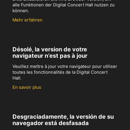
alle Funktionen der Digital Concert Hall nutzen zu
können.
Mehr erfahren
Désolé, la version de votre
navigateur n’est pas à jour
Veuillez mettre à jour votre navigateur pour utiliser
toutes les fonctionnalités de la Digital Concert
Hall.
En savoir plus
Desgraciadamente, la versión de su
navegador está desfasada