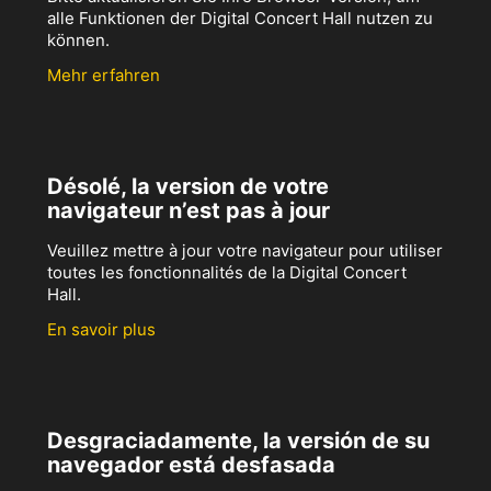
alle Funktionen der Digital Concert Hall nutzen zu
können.
Mehr erfahren
Désolé, la version de votre
navigateur n’est pas à jour
Veuillez mettre à jour votre navigateur pour utiliser
toutes les fonctionnalités de la Digital Concert
Hall.
En savoir plus
Desgraciadamente, la versión de su
navegador está desfasada