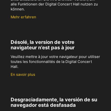
alle Funktionen der Digital Concert Hall nutzen zu
können.
Mehr erfahren
Désolé, la version de votre
navigateur n’est pas à jour
Veuillez mettre à jour votre navigateur pour utiliser
toutes les fonctionnalités de la Digital Concert
Hall.
En savoir plus
Desgraciadamente, la versión de su
navegador está desfasada