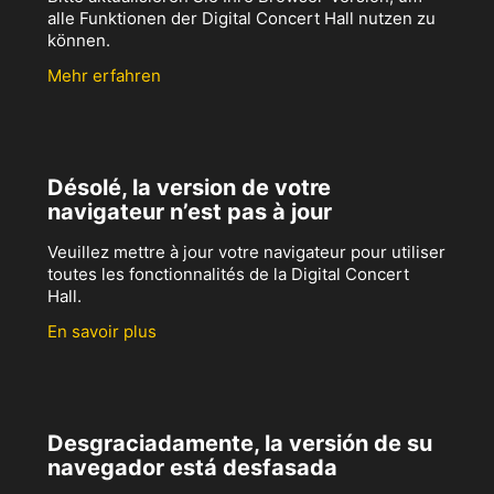
alle Funktionen der Digital Concert Hall nutzen zu
können.
Mehr erfahren
Désolé, la version de votre
navigateur n’est pas à jour
Veuillez mettre à jour votre navigateur pour utiliser
toutes les fonctionnalités de la Digital Concert
Hall.
En savoir plus
Desgraciadamente, la versión de su
navegador está desfasada