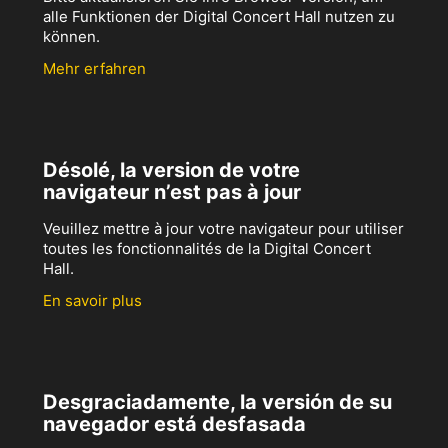
alle Funktionen der Digital Concert Hall nutzen zu
können.
Mehr erfahren
Désolé, la version de votre
navigateur n’est pas à jour
Veuillez mettre à jour votre navigateur pour utiliser
toutes les fonctionnalités de la Digital Concert
Hall.
En savoir plus
Desgraciadamente, la versión de su
navegador está desfasada